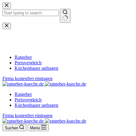
Zum
Inhalt
springen
Keine
Ergebnisse
Ratgeber
Preisvergleich
Küchenbauer anfragen
Firma kostenfrei eintragen
Ratgeber
Preisvergleich
Küchenbauer anfragen
Firma kostenfrei eintragen
Suchen
Menü