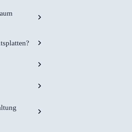
raum
tsplatten?
altung