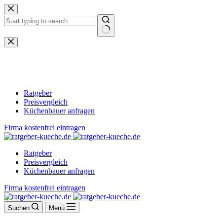
Zum
Inhalt
springen
Keine
Ergebnisse
Ratgeber
Preisvergleich
Küchenbauer anfragen
Firma kostenfrei eintragen
Ratgeber
Preisvergleich
Küchenbauer anfragen
Firma kostenfrei eintragen
Suchen
Menü