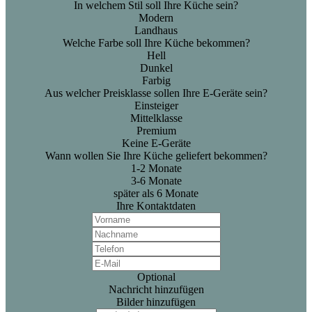
In welchem Stil soll Ihre Küche sein?
Modern
Landhaus
Welche Farbe soll Ihre Küche bekommen?
Hell
Dunkel
Farbig
Aus welcher Preisklasse sollen Ihre E-Geräte sein?
Einsteiger
Mittelklasse
Premium
Keine E-Geräte
Wann wollen Sie Ihre Küche geliefert bekommen?
1-2 Monate
3-6 Monate
später als 6 Monate
Ihre Kontaktdaten
Optional
Nachricht hinzufügen
Bilder hinzufügen