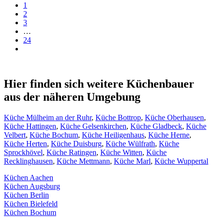
1
2
3
…
24
Hier finden sich weitere Küchenbauer
aus der näheren Umgebung
Küche Mülheim an der Ruhr
,
Küche Bottrop
,
Küche Oberhausen
,
Küche Hattingen
,
Küche Gelsenkirchen
,
Küche Gladbeck
,
Küche
Velbert
,
Küche Bochum
,
Küche Heiligenhaus
,
Küche Herne
,
Küche Herten
,
Küche Duisburg
,
Küche Wülfrath
,
Küche
Sprockhövel
,
Küche Ratingen
,
Küche Witten
,
Küche
Recklinghausen
,
Küche Mettmann
,
Küche Marl
,
Küche Wuppertal
Küchen Aachen
Küchen Augsburg
Küchen Berlin
Küchen Bielefeld
Küchen Bochum