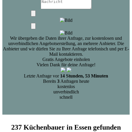
Wir übergeben die Daten ihrer Anfrage, zur kostenlosen und
unverbindlichen Angebotserstellung, an mehrere Anbieter. Die
Anbieter und wir dürfen Sie zu Ihrer Anfrage telefonisch und per E-
Mail kontaktieren.
Gratis Angebote einholen
Vielen Dank für deine Anfrage!
Letzte Anfrage vor
14 Stunden, 53 Minuten
Bereits
3
Anfragen heute
kostenlos
unverbindlich
schnell
237 Küchenbauer in Essen gefunden