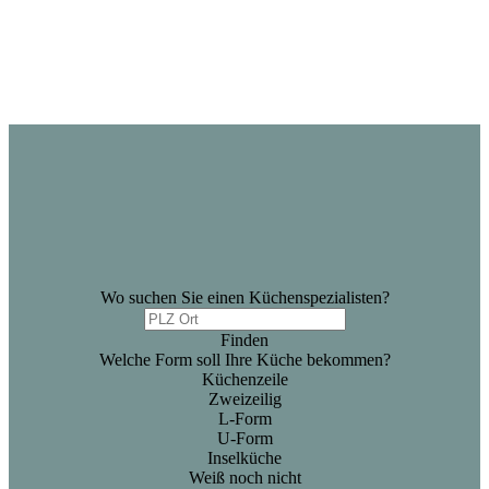
Wo suchen Sie einen Küchenspezialisten?
Finden
Welche Form soll Ihre Küche bekommen?
Küchenzeile
Zweizeilig
L-Form
U-Form
Inselküche
Weiß noch nicht