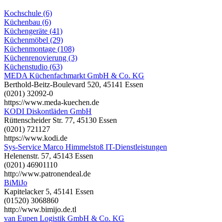
Kochschule (6)
Küchenbau (6)
Küchengeräte (41)
Küchenmöbel (29)
Küchenmontage (108)
Küchenrenovierung (3)
Küchenstudio (63)
MEDA Küchenfachmarkt GmbH & Co. KG
Berthold-Beitz-Boulevard 520, 45141 Essen
(0201) 32092-0
https://www.meda-kuechen.de
KODI Diskontläden GmbH
Rüttenscheider Str. 77, 45130 Essen
(0201) 721127
https://www.kodi.de
Sys-Service Marco Himmelstoß IT-Dienstleistungen
Helenenstr. 57, 45143 Essen
(0201) 46901110
http://www.patronendeal.de
BiMiJo
Kapitelacker 5, 45141 Essen
(01520) 3068860
http://www.bimijo.de.tl
van Eupen Logistik GmbH & Co. KG