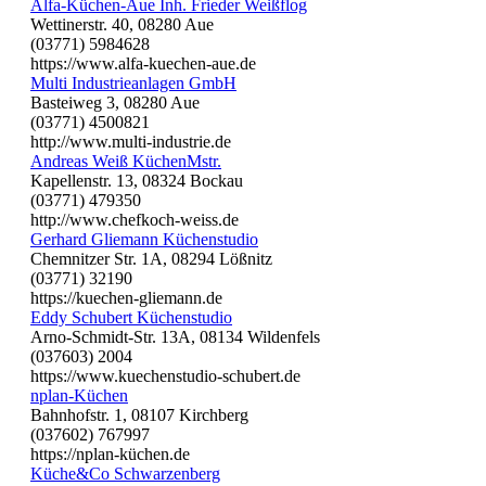
Alfa-Küchen-Aue Inh. Frieder Weißflog
Wettinerstr. 40, 08280 Aue
(03771) 5984628
https://www.alfa-kuechen-aue.de
Multi Industrieanlagen GmbH
Basteiweg 3, 08280 Aue
(03771) 4500821
http://www.multi-industrie.de
Andreas Weiß KüchenMstr.
Kapellenstr. 13, 08324 Bockau
(03771) 479350
http://www.chefkoch-weiss.de
Gerhard Gliemann Küchenstudio
Chemnitzer Str. 1A, 08294 Lößnitz
(03771) 32190
https://kuechen-gliemann.de
Eddy Schubert Küchenstudio
Arno-Schmidt-Str. 13A, 08134 Wildenfels
(037603) 2004
https://www.kuechenstudio-schubert.de
nplan-Küchen
Bahnhofstr. 1, 08107 Kirchberg
(037602) 767997
https://nplan-küchen.de
Küche&Co Schwarzenberg