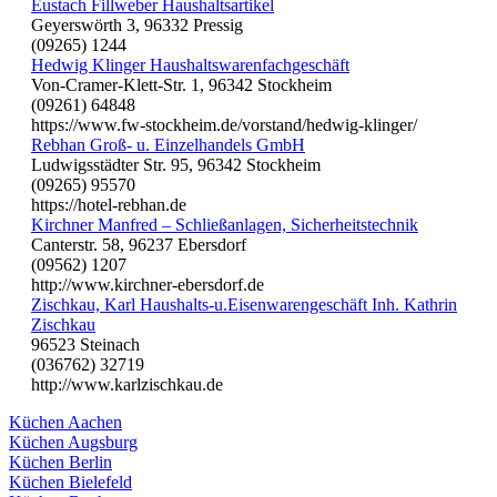
Eustach Fillweber Haushaltsartikel
Geyerswörth 3, 96332 Pressig
(09265) 1244
Hedwig Klinger Haushaltswarenfachgeschäft
Von-Cramer-Klett-Str. 1, 96342 Stockheim
(09261) 64848
https://www.fw-stockheim.de/vorstand/hedwig-klinger/
Rebhan Groß- u. Einzelhandels GmbH
Ludwigsstädter Str. 95, 96342 Stockheim
(09265) 95570
https://hotel-rebhan.de
Kirchner Manfred – Schließanlagen, Sicherheitstechnik
Canterstr. 58, 96237 Ebersdorf
(09562) 1207
http://www.kirchner-ebersdorf.de
Zischkau, Karl Haushalts-u.Eisenwarengeschäft Inh. Kathrin
Zischkau
96523 Steinach
(036762) 32719
http://www.karlzischkau.de
Küchen Aachen
Küchen Augsburg
Küchen Berlin
Küchen Bielefeld