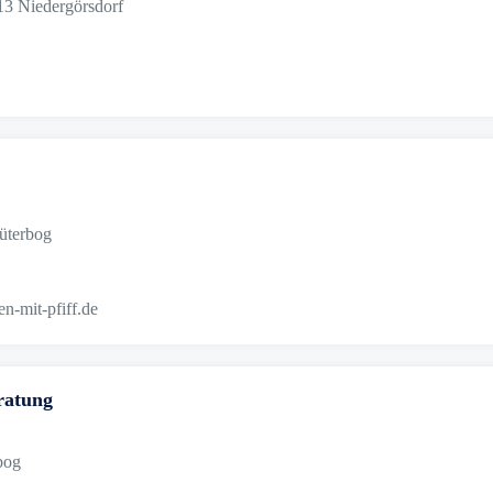
913 Niedergörsdorf
Jüterbog
n-mit-pfiff.de
ratung
bog