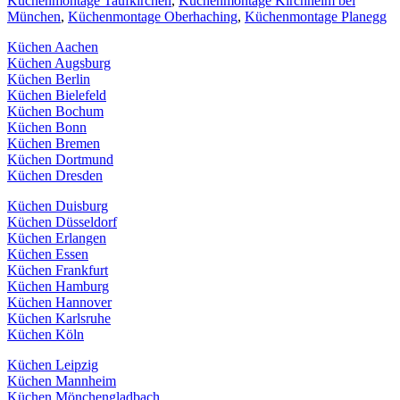
Küchenmontage Taufkirchen
,
Küchenmontage Kirchheim bei
München
,
Küchenmontage Oberhaching
,
Küchenmontage Planegg
Küchen Aachen
Küchen Augsburg
Küchen Berlin
Küchen Bielefeld
Küchen Bochum
Küchen Bonn
Küchen Bremen
Küchen Dortmund
Küchen Dresden
Küchen Duisburg
Küchen Düsseldorf
Küchen Erlangen
Küchen Essen
Küchen Frankfurt
Küchen Hamburg
Küchen Hannover
Küchen Karlsruhe
Küchen Köln
Küchen Leipzig
Küchen Mannheim
Küchen Mönchengladbach