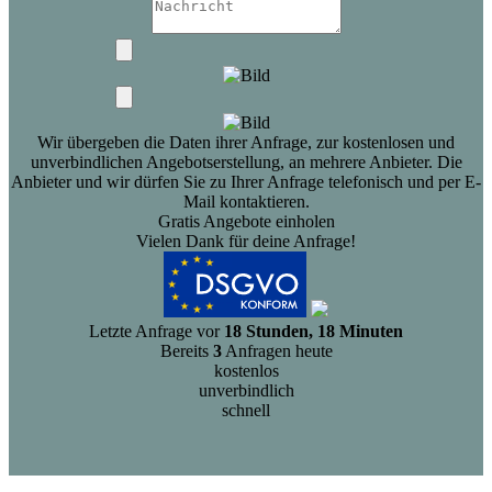
Wir übergeben die Daten ihrer Anfrage, zur kostenlosen und
unverbindlichen Angebotserstellung, an mehrere Anbieter. Die
Anbieter und wir dürfen Sie zu Ihrer Anfrage telefonisch und per E-
Mail kontaktieren.
Gratis Angebote einholen
Vielen Dank für deine Anfrage!
Letzte Anfrage vor
18 Stunden, 18 Minuten
Bereits
3
Anfragen heute
kostenlos
unverbindlich
schnell