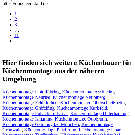
https://umzuege-daul.de
1
2
3
…
11
Hier finden sich weitere Küchenbauer für
Küchenmontage aus der näheren
Umgebung
Küchenmontage Unterföhring
,
Küchenmontage Aschheim
,
Küchenmontage Neuried
,
Küchenmontage Neubiberg
,
Küchenmontage Feldkirchen
,
Küchenmontage Oberschleißheim
,
Küchenmontage Gräfelfing
,
Küchenmontage Karlsfeld
,
Küchenmontage Pullach im Isartal
,
Küchenmontage Unterhaching
,
Küchenmontage Ismaning
,
Küchenmontage Ottobrunn
,
Küchenmontage Garching bei München
,
Küchenmontage
Grünwald
,
Küchenmontage Putzbrunn
,
Küchenmontage Haar
,