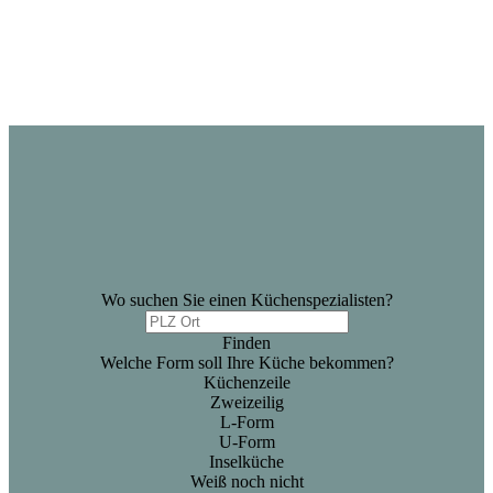
Wo suchen Sie einen Küchenspezialisten?
Finden
Welche Form soll Ihre Küche bekommen?
Küchenzeile
Zweizeilig
L-Form
U-Form
Inselküche
Weiß noch nicht