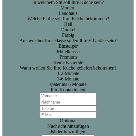
In welchem Stil soll Ihre Küche sein?
Modern
Landhaus
Welche Farbe soll Ihre Küche bekommen?
Hell
Dunkel
Farbig
Aus welcher Preisklasse sollen Ihre E-Geräte sein?
Einsteiger
Mittelklasse
Premium
Keine E-Geräte
Wann wollen Sie Ihre Küche geliefert bekommen?
1-2 Monate
3-6 Monate
später als 6 Monate
Ihre Kontaktdaten
Optional
Nachricht hinzufügen
Bilder hinzufügen