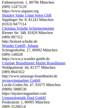
Fallmerayerstr. 1, 80796 München
(089) 12473120
https://www.argauer.org
Shaulov Sinke Umut Selen GbR
Sipplinger Str. 8, 81243 München
(0163) 9477114
Christian Schulte Schreinermeister
Riemer Str. 348, 81829 München
(089) 907312
http://holzart-schulte.de
Wunder GmbH, Johann
Schragenhofstr. 27, 80992 München
(089) 146028
https://www.j-wunder-gmbh.de
Umzüge Brandlmeier Martin Brandlmeier
Waldgartenstr. 44, 81377 München
(089) 8641022
http://www.umzuege-brandlmeier.de
mymovingpartner GmbH
Lucile-Grahn-Str. 47, 81675 München
(0800) 5888536
https://mymovingpartner.com
Umzugslogistik Daul GmbH
Ponkratzstr. 1, 80995 München
(089) 312065-6