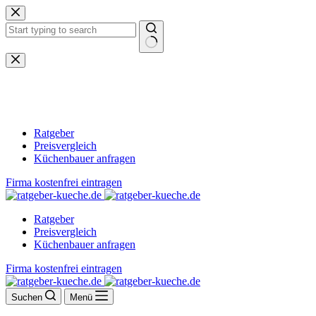
Zum
Inhalt
springen
Keine
Ergebnisse
Ratgeber
Preisvergleich
Küchenbauer anfragen
Firma kostenfrei eintragen
Ratgeber
Preisvergleich
Küchenbauer anfragen
Firma kostenfrei eintragen
Suchen
Menü