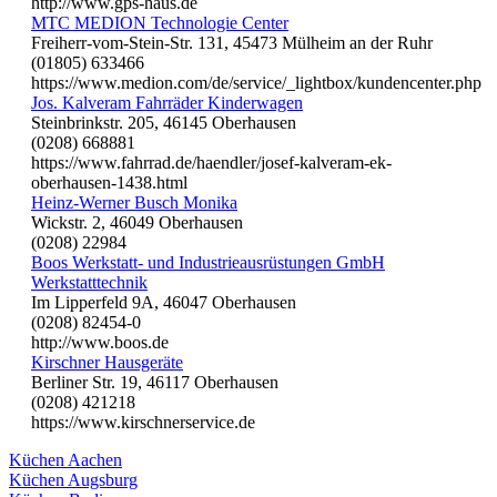
http://www.gps-haus.de
MTC MEDION Technologie Center
Freiherr-vom-Stein-Str. 131, 45473 Mülheim an der Ruhr
(01805) 633466
https://www.medion.com/de/service/_lightbox/kundencenter.php
Jos. Kalveram Fahrräder Kinderwagen
Steinbrinkstr. 205, 46145 Oberhausen
(0208) 668881
https://www.fahrrad.de/haendler/josef-kalveram-ek-
oberhausen-1438.html
Heinz-Werner Busch Monika
Wickstr. 2, 46049 Oberhausen
(0208) 22984
Boos Werkstatt- und Industrieausrüstungen GmbH
Werkstatttechnik
Im Lipperfeld 9A, 46047 Oberhausen
(0208) 82454-0
http://www.boos.de
Kirschner Hausgeräte
Berliner Str. 19, 46117 Oberhausen
(0208) 421218
https://www.kirschnerservice.de
Küchen Aachen
Küchen Augsburg