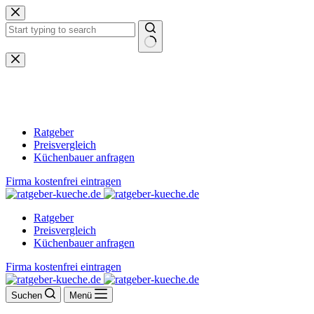
Zum
Inhalt
springen
Keine
Ergebnisse
Ratgeber
Preisvergleich
Küchenbauer anfragen
Firma kostenfrei eintragen
Ratgeber
Preisvergleich
Küchenbauer anfragen
Firma kostenfrei eintragen
Suchen
Menü