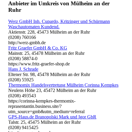
Anbieter im Umkreis von Mülheim an der
Ruhr
Werz GmbH Inh. Cupardo, Kritzinger und Schürmann
Waschautomaten Kundend.
Aktienstr. 228, 45473 Mülheim an der Ruhr
(0208) 760166
http://werz-gmbh.de
Fritz Graefer GmbH & Co. KG
Mainstr. 25, 45478 Mülheim an der Ruhr
(0208) 58874-0
https://www.fritz-graefer-shop.de
Hans J. Schrade
Eltener Str. 98, 45478 Mülheim an der Ruhr
(0208) 55925
Thermomix Handelsvertretung Mülheim Corinna Kempkes
Neulens Höhe 23, 45472 Mülheim an der Ruhr
(0208) 493543
https://corinna-kempkes-thermomix-
reprasentantin.business.site/?
utm_source=gmb&utm_medium=referral
GPS-Haus.de Branopolski Mark und Igor GbR
Talstr. 25, 45475 Mülheim an der Ruhr
(0208) 9415425