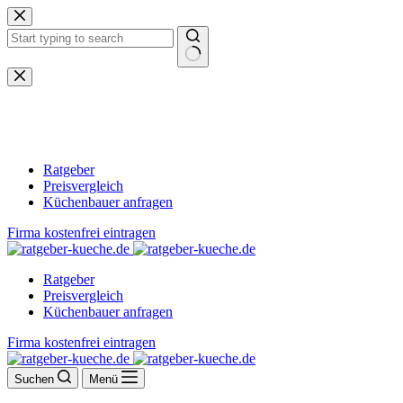
Zum
Inhalt
springen
Keine
Ergebnisse
Ratgeber
Preisvergleich
Küchenbauer anfragen
Firma kostenfrei eintragen
Ratgeber
Preisvergleich
Küchenbauer anfragen
Firma kostenfrei eintragen
Suchen
Menü