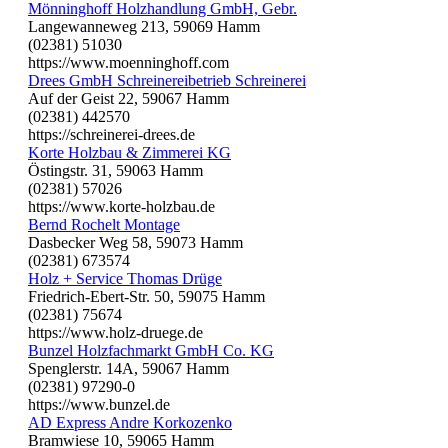
Mönninghoff Holzhandlung GmbH, Gebr.
Langewanneweg 213, 59069 Hamm
(02381) 51030
https://www.moenninghoff.com
Drees GmbH Schreinereibetrieb Schreinerei
Auf der Geist 22, 59067 Hamm
(02381) 442570
https://schreinerei-drees.de
Korte Holzbau & Zimmerei KG
Östingstr. 31, 59063 Hamm
(02381) 57026
https://www.korte-holzbau.de
Bernd Rochelt Montage
Dasbecker Weg 58, 59073 Hamm
(02381) 673574
Holz + Service Thomas Drüge
Friedrich-Ebert-Str. 50, 59075 Hamm
(02381) 75674
https://www.holz-druege.de
Bunzel Holzfachmarkt GmbH Co. KG
Spenglerstr. 14A, 59067 Hamm
(02381) 97290-0
https://www.bunzel.de
AD Express Andre Korkozenko
Bramwiese 10, 59065 Hamm