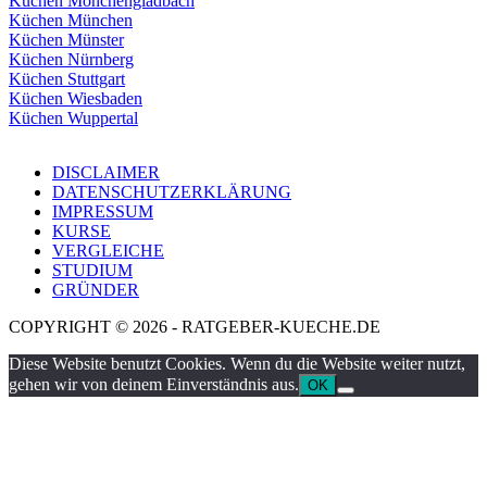
Küchen Mönchengladbach
Küchen München
Küchen Münster
Küchen Nürnberg
Küchen Stuttgart
Küchen Wiesbaden
Küchen Wuppertal
DISCLAIMER
DATENSCHUTZERKLÄRUNG
IMPRESSUM
KURSE
VERGLEICHE
STUDIUM
GRÜNDER
COPYRIGHT © 2026 - RATGEBER-KUECHE.DE
Diese Website benutzt Cookies. Wenn du die Website weiter nutzt,
gehen wir von deinem Einverständnis aus.
OK