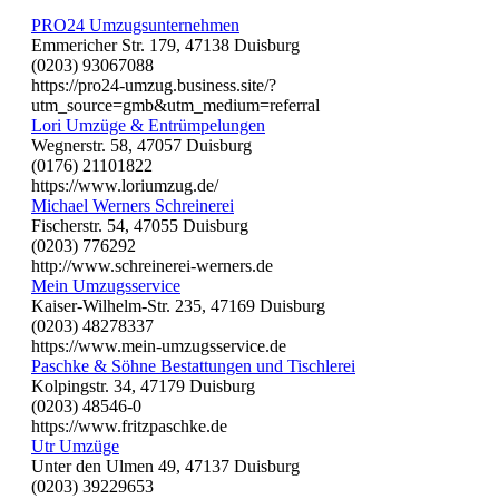
PRO24 Umzugsunternehmen
Emmericher Str. 179, 47138 Duisburg
(0203) 93067088
https://pro24-umzug.business.site/?
utm_source=gmb&utm_medium=referral
Lori Umzüge & Entrümpelungen
Wegnerstr. 58, 47057 Duisburg
(0176) 21101822
https://www.loriumzug.de/
Michael Werners Schreinerei
Fischerstr. 54, 47055 Duisburg
(0203) 776292
http://www.schreinerei-werners.de
Mein Umzugsservice
Kaiser-Wilhelm-Str. 235, 47169 Duisburg
(0203) 48278337
https://www.mein-umzugsservice.de
Paschke & Söhne Bestattungen und Tischlerei
Kolpingstr. 34, 47179 Duisburg
(0203) 48546-0
https://www.fritzpaschke.de
Utr Umzüge
Unter den Ulmen 49, 47137 Duisburg
(0203) 39229653