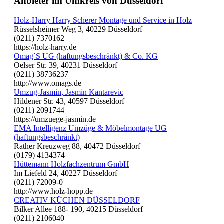
Anbieter im Umkreis von Düsseldorf
Holz-Harry Harry Scherer Montage und Service in Holz
Rüsselsheimer Weg 3, 40229 Düsseldorf
(0211) 7370162
https://holz-harry.de
Omag´S UG (haftungsbeschränkt) & Co. KG
Oelser Str. 39, 40231 Düsseldorf
(0211) 38736237
http://www.omags.de
Umzug-Jasmin, Jasmin Kantarevic
Hildener Str. 43, 40597 Düsseldorf
(0211) 2091744
https://umzuege-jasmin.de
EMA Intelligenz Umzüge & Möbelmontage UG
(haftungsbeschränkt)
Rather Kreuzweg 88, 40472 Düsseldorf
(0179) 4134374
Hüttemann Holzfachzentrum GmbH
Im Liefeld 24, 40227 Düsseldorf
(0211) 72009-0
http://www.holz-hopp.de
CREATIV KÜCHEN DÜSSELDORF
Bilker Allee 188- 190, 40215 Düsseldorf
(0211) 2106040