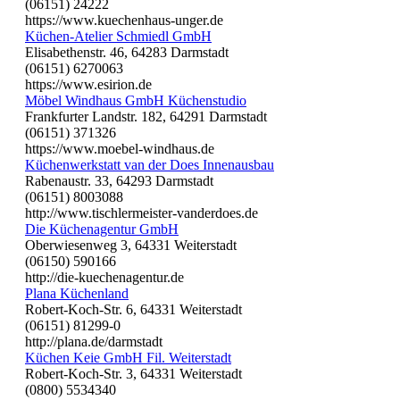
(06151) 24222
https://www.kuechenhaus-unger.de
Küchen-Atelier Schmiedl GmbH
Elisabethenstr. 46, 64283 Darmstadt
(06151) 6270063
https://www.esirion.de
Möbel Windhaus GmbH Küchenstudio
Frankfurter Landstr. 182, 64291 Darmstadt
(06151) 371326
https://www.moebel-windhaus.de
Küchenwerkstatt van der Does Innenausbau
Rabenaustr. 33, 64293 Darmstadt
(06151) 8003088
http://www.tischlermeister-vanderdoes.de
Die Küchenagentur GmbH
Oberwiesenweg 3, 64331 Weiterstadt
(06150) 590166
http://die-kuechenagentur.de
Plana Küchenland
Robert-Koch-Str. 6, 64331 Weiterstadt
(06151) 81299-0
http://plana.de/darmstadt
Küchen Keie GmbH Fil. Weiterstadt
Robert-Koch-Str. 3, 64331 Weiterstadt
(0800) 5534340