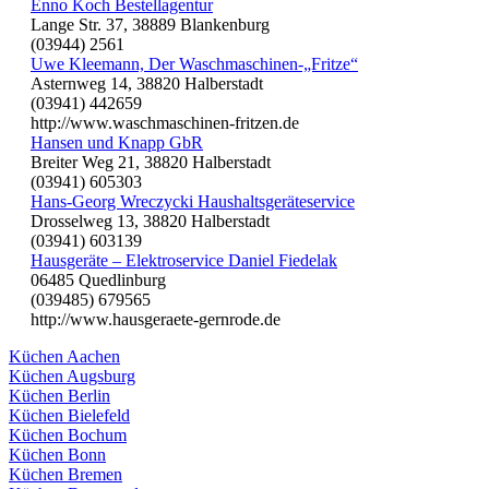
Enno Koch Bestellagentur
Lange Str. 37, 38889 Blankenburg
(03944) 2561
Uwe Kleemann, Der Waschmaschinen-„Fritze“
Asternweg 14, 38820 Halberstadt
(03941) 442659
http://www.waschmaschinen-fritzen.de
Hansen und Knapp GbR
Breiter Weg 21, 38820 Halberstadt
(03941) 605303
Hans-Georg Wreczycki Haushaltsgeräteservice
Drosselweg 13, 38820 Halberstadt
(03941) 603139
Hausgeräte – Elektroservice Daniel Fiedelak
06485 Quedlinburg
(039485) 679565
http://www.hausgeraete-gernrode.de
Küchen Aachen
Küchen Augsburg
Küchen Berlin
Küchen Bielefeld
Küchen Bochum
Küchen Bonn
Küchen Bremen