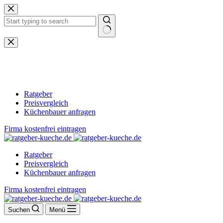
Zum
Inhalt
springen
Keine
Ergebnisse
Ratgeber
Preisvergleich
Küchenbauer anfragen
Firma kostenfrei eintragen
Ratgeber
Preisvergleich
Küchenbauer anfragen
Firma kostenfrei eintragen
Suchen
Menü