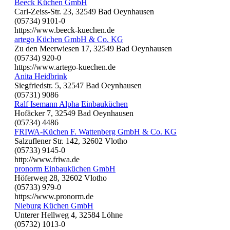
Beeck Küchen GmbH
Carl-Zeiss-Str. 23, 32549 Bad Oeynhausen
(05734) 9101-0
https://www.beeck-kuechen.de
artego Küchen GmbH & Co. KG
Zu den Meerwiesen 17, 32549 Bad Oeynhausen
(05734) 920-0
https://www.artego-kuechen.de
Anita Heidbrink
Siegfriedstr. 5, 32547 Bad Oeynhausen
(05731) 9086
Ralf Isemann Alpha Einbauküchen
Hofäcker 7, 32549 Bad Oeynhausen
(05734) 4486
FRIWA-Küchen F. Wattenberg GmbH & Co. KG
Salzuflener Str. 142, 32602 Vlotho
(05733) 9145-0
http://www.friwa.de
pronorm Einbauküchen GmbH
Höferweg 28, 32602 Vlotho
(05733) 979-0
https://www.pronorm.de
Nieburg Küchen GmbH
Unterer Hellweg 4, 32584 Löhne
(05732) 1013-0