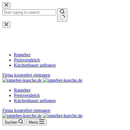
Zum
Inhalt
springen
Keine
Ergebnisse
Ratgeber
Preisvergleich
Küchenbauer anfragen
Firma kostenfrei eintragen
Ratgeber
Preisvergleich
Küchenbauer anfragen
Firma kostenfrei eintragen
Suchen
Menü