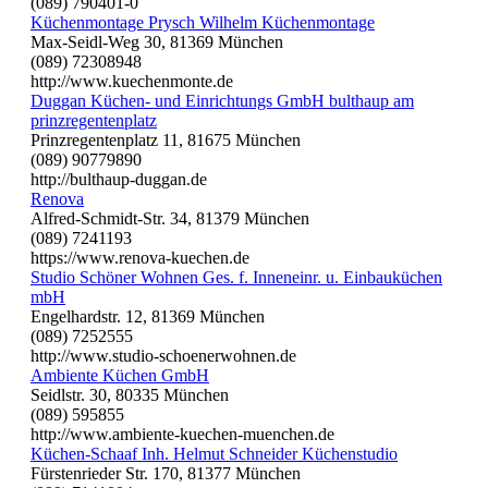
(089) 790401-0
Küchenmontage Prysch Wilhelm Küchenmontage
Max-Seidl-Weg 30, 81369 München
(089) 72308948
http://www.kuechenmonte.de
Duggan Küchen- und Einrichtungs GmbH bulthaup am
prinzregentenplatz
Prinzregentenplatz 11, 81675 München
(089) 90779890
http://bulthaup-duggan.de
Renova
Alfred-Schmidt-Str. 34, 81379 München
(089) 7241193
https://www.renova-kuechen.de
Studio Schöner Wohnen Ges. f. Inneneinr. u. Einbauküchen
mbH
Engelhardstr. 12, 81369 München
(089) 7252555
http://www.studio-schoenerwohnen.de
Ambiente Küchen GmbH
Seidlstr. 30, 80335 München
(089) 595855
http://www.ambiente-kuechen-muenchen.de
Küchen-Schaaf Inh. Helmut Schneider Küchenstudio
Fürstenrieder Str. 170, 81377 München