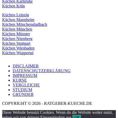
Küchen Karlsruhe
Küchen Köln
Küchen Leipzig
Küchen Mannheim
Küchen Mönchengladbach
Küchen München
Küchen Münster
Küchen Nürnberg
Küchen Stuttgart
Küchen Wiesbaden
Küchen Wuppertal
DISCLAIMER
DATENSCHUTZERKLÄRUNG
IMPRESSUM
KURSE
VERGLEICHE
STUDIUM
GRÜNDER
COPYRIGHT © 2026 - RATGEBER-KUECHE.DE
Diese Website benutzt Cookies. Wenn du die Website weiter nutzt,
gehen wir von deinem Einverständnis aus.
OK