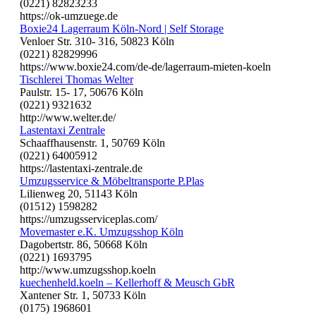
(0221) 82823233
https://ok-umzuege.de
Boxie24 Lagerraum Köln-Nord | Self Storage
Venloer Str. 310- 316, 50823 Köln
(0221) 82829996
https://www.boxie24.com/de-de/lagerraum-mieten-koeln
Tischlerei Thomas Welter
Paulstr. 15- 17, 50676 Köln
(0221) 9321632
http://www.welter.de/
Lastentaxi Zentrale
Schaaffhausenstr. 1, 50769 Köln
(0221) 64005912
https://lastentaxi-zentrale.de
Umzugsservice & Möbeltransporte P.Plas
Lilienweg 20, 51143 Köln
(01512) 1598282
https://umzugsserviceplas.com/
Movemaster e.K. Umzugsshop Köln
Dagobertstr. 86, 50668 Köln
(0221) 1693795
http://www.umzugsshop.koeln
kuechenheld.koeln – Kellerhoff & Meusch GbR
Xantener Str. 1, 50733 Köln
(0175) 1968601