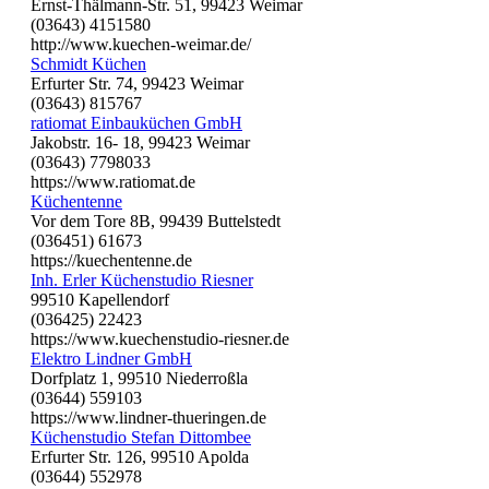
Ernst-Thälmann-Str. 51, 99423 Weimar
(03643) 4151580
http://www.kuechen-weimar.de/
Schmidt Küchen
Erfurter Str. 74, 99423 Weimar
(03643) 815767
ratiomat Einbauküchen GmbH
Jakobstr. 16- 18, 99423 Weimar
(03643) 7798033
https://www.ratiomat.de
Küchentenne
Vor dem Tore 8B, 99439 Buttelstedt
(036451) 61673
https://kuechentenne.de
Inh. Erler Küchenstudio Riesner
99510 Kapellendorf
(036425) 22423
https://www.kuechenstudio-riesner.de
Elektro Lindner GmbH
Dorfplatz 1, 99510 Niederroßla
(03644) 559103
https://www.lindner-thueringen.de
Küchenstudio Stefan Dittombee
Erfurter Str. 126, 99510 Apolda
(03644) 552978