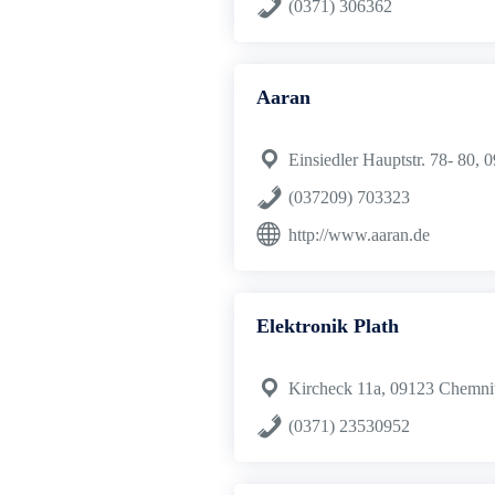
(0371) 306362
Aaran
Einsiedler Hauptstr. 78- 80,
(037209) 703323
http://www.aaran.de
Elektronik Plath
Kircheck 11a, 09123 Chemni
(0371) 23530952