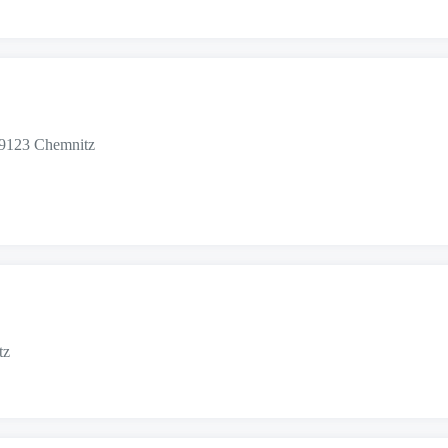
 09123 Chemnitz
tz