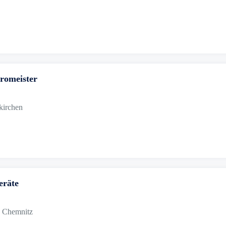
romeister
kirchen
eräte
2 Chemnitz