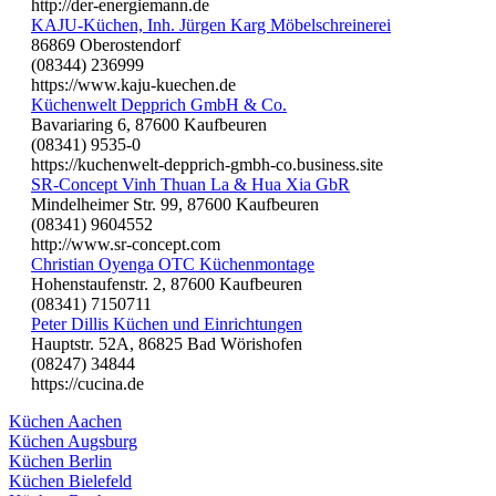
http://der-energiemann.de
KAJU-Küchen, Inh. Jürgen Karg Möbelschreinerei
86869 Oberostendorf
(08344) 236999
https://www.kaju-kuechen.de
Küchenwelt Depprich GmbH & Co.
Bavariaring 6, 87600 Kaufbeuren
(08341) 9535-0
https://kuchenwelt-depprich-gmbh-co.business.site
SR-Concept Vinh Thuan La & Hua Xia GbR
Mindelheimer Str. 99, 87600 Kaufbeuren
(08341) 9604552
http://www.sr-concept.com
Christian Oyenga OTC Küchenmontage
Hohenstaufenstr. 2, 87600 Kaufbeuren
(08341) 7150711
Peter Dillis Küchen und Einrichtungen
Hauptstr. 52A, 86825 Bad Wörishofen
(08247) 34844
https://cucina.de
Küchen Aachen
Küchen Augsburg
Küchen Berlin
Küchen Bielefeld