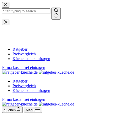
Zum
Inhalt
springen
Keine
Ergebnisse
Ratgeber
Preisvergleich
Küchenbauer anfragen
Firma kostenfrei eintragen
Ratgeber
Preisvergleich
Küchenbauer anfragen
Firma kostenfrei eintragen
Suchen
Menü